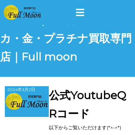
Twitter | 富山県のポケ
カ・金・プラチナ買取専門
店｜Full moon
2024年3月2日
公式YoutubeQ
Rコード
以下からご覧いただけます(*^-^*)